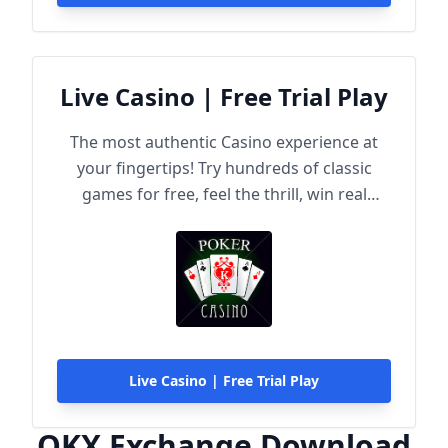
Live Casino | Free Trial Play
The most authentic Casino experience at
your fingertips! Try hundreds of classic
games for free, feel the thrill, win real
rewards!
Live Casino | Free Trial Play
OKX Exchange Download