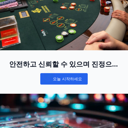
안전하고 신뢰할 수 있으며 진정으로
재미있는 경험
오늘 시작하세요
Notifications