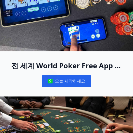
전 세계 World Poker Free App 라
이브 이벤트에 참가할 기회를 잡으세
오늘 시작하세요
요
Notifications