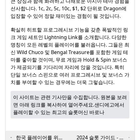
큰 상징과 ​​함께 화려하고 다채로운 아시아 테마 경험을
선사합니다. 1c, 2c, 5c, 10c, $1, $2 단위로 Dragon에
입장할 수 있어 정말 재미있는 경험이 될 것입니다.
확실히 히트할 프로그레시브 기능을 갖춘 폭발적인 링
크 게임 세트인 Lightning Link를 소개합니다. 다양한
명칭이 모든 레벨의 플레이어를 불러옵니다. 그들은 최
신 Wild Chuco 및 Bengal Treasure를 포함한 게임 테
마를 좋아할 것이며, 무료 게임과 Hold & Spin 보너스
가 제공되기를 기다리며 자리에 앉을 것입니다. 특히
단일 보너스 스핀으로 여러 프로그레시브 및 보너스 가
치를 부여할 수 있는 경우에는 더욱 그렇습니다.
이 사이트는 관련 기사만을 수집합니다. 원본을 보려
면 아래 링크를 복사하여 열어주세요.
샌디에고에서
플레이할 수 있는 최고의 슬롯머신 바로나
한국 플레이어를 위한
2024 슬롯 가이드 - 최