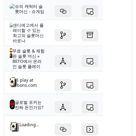
09:30 h Dr. Walter HumpolaMAR: 11:30 – 15:00 h Silvana
슈의 캐릭터 슬
IsolaLUN-MIE-VIE: 09:00 – 15:00 h María Belén
롯머신 - 슈게임
LozanoMAR y JUE: 09:00 – 15:00 h Acercate a nuestra
sede de Alberdi 138 – P.G.S.M para que te contemos
샌디에고에서 플
todo lo que necesitás para formar parte de la Obra
레이할 수 있는
Social Portuarios. Rodríguez Graciela – Anátomo
최고의 슬롯머신
patóloga | Moreno 655, San Lorenzo | (03476) 430 455
바로나
AMBLAR – Centro Médico Integral | Córdoba 2566,
무료 슬롯 & 체험
P.G.S.M | (0341) 153 349 844 Dra. Cétola – Clínica y
판 슬롯 머신 »
cirugía ocular | Dra. Cétola – Dr. Ghio 742, San Lorenzo
BETO에서 온라
인 슬롯 플레이
| (03476) 432 517 Centro Médico 21 de Diciembre | H.
Irigoyen 1292, San Lorenzo | (03476) 430 136 Ocularis –
I play at
Centro oftalmológico | Santiago del Estero 505, San
bons.com
Lorenzo | (03476) 431 512 Inst. Diagnóstico Médico | Av.
San Martín 2070, San Lorenzo | (03476) 422 373 Leandro
Romero – Kinesiología y Fisiatría | 9 de Julio 265, San
글로벌 포커는
Lorenzo | (03476) 156 09 845 Paola Paganetto –
진짜 돈인가요?
Kinesiología y Fisiatría | San Carlos 2382, San Lorenzo |
(03476) 155 55 426 KRIF – Kinesiología y Fisiatría | Dr.
Loading...
Ghio 462, San Lorenzo | (03476) 428 578 Ruggeri –
Fernandez – Kinesiología y Fisiatría | Rivadavia 469, San