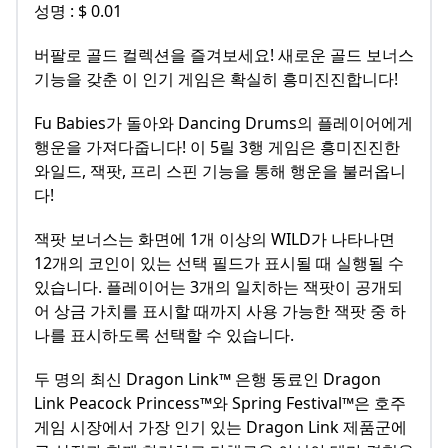
성명 : $ 0.01
버팔로 골드 컬렉션을 즐겨보세요! 새로운 골드 보너스
기능을 갖춘 이 인기 게임은 확실히 흥미진진합니다!
Fu Babies가 돌아와 Dancing Drums의 플레이어에게
행운을 가져다줍니다! 이 5릴 3행 게임은 흥미진진한
와일드, 잭팟, 프리 스핀 기능을 통해 행운을 불러옵니
다!
잭팟 보너스는 화면에 1개 이상의 WILD가 나타나면
12개의 코인이 있는 선택 필드가 표시될 때 실행될 수
있습니다. 플레이어는 3개의 일치하는 잭팟이 공개되
어 상금 가치를 표시할 때까지 사용 가능한 잭팟 중 하
나를 표시하도록 선택할 수 있습니다.
두 명의 최신 Dragon Link™ 은행 동료인 Dragon
Link Peacock Princess™와 Spring Festival™은 호주
게임 시장에서 가장 인기 있는 Dragon Link 제품군에