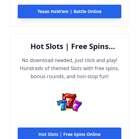
Texas Hold'em | Battle Online
Hot Slots | Free Spins
Online
No download needed, just click and play!
Hundreds of themed Slots with free spins,
bonus rounds, and non-stop fun!
Hot Slots | Free Spins Online