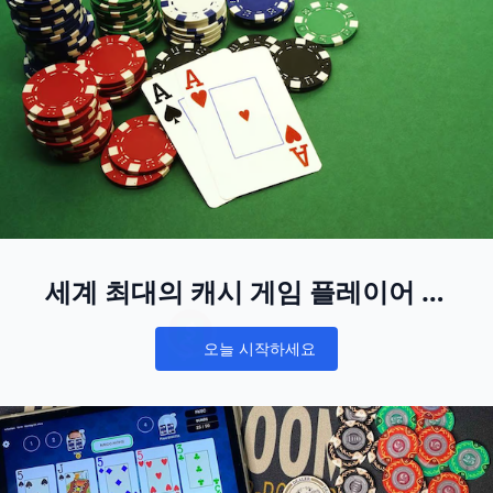
세계 최대의 캐시 게임 플레이어 레
크리에이션 풀에 참여하세요
오늘 시작하세요
Notifications