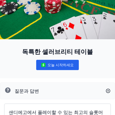
독특한 셀러브리티 테이블
오늘 시작하세요
Notifications
질문과 답변
샌디에고에서 플레이할 수 있는 최고의 슬롯머