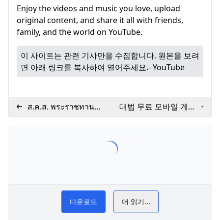
Enjoy the videos and music you love, upload
original content, and share it all with friends,
family, and the world on YouTube.
이 사이트는 관련 기사만을 수집합니다. 원본을 보려
면 아래 링크를 복사하여 열어주세요.
- YouTube
ส.ค.ส. พระราชทาน ปี
대법 무료 모바일 게임
2553
을 진짜 슬롯머신처럼
운영하면 불법 - 경향신
문
다운로드
더 읽기...