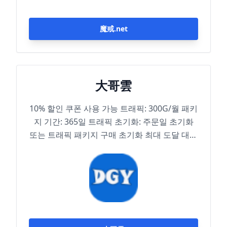
魔戒.net
大哥雲
10% 할인 쿠폰 사용 가능 트래픽: 300G/월 패키
지 기간: 365일 트래픽 초기화: 주문일 초기화
또는 트래픽 패키지 구매 초기화 최대 도달 대역
폭: 1000Mbps 노드 Trojan 프로토콜