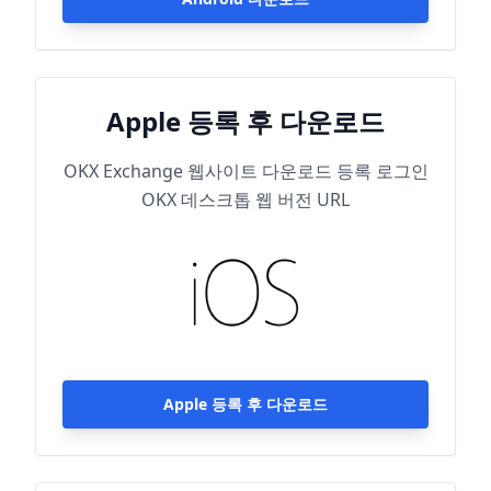
Apple 등록 후 다운로드
OKX Exchange 웹사이트 다운로드 등록 로그인
OKX 데스크톱 웹 버전 URL
Apple 등록 후 다운로드