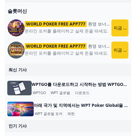
슬롯머신
WORLD POKER FREE APP777
환영 보너스
World Poker
지금 플레이
온라인 포커를 플레이하고 실제 돈을 따세요.
WORLD POKER FREE APP777
환영 보너스
World Poker
지금 플레이
온라인 포커를 플레이하고 실제 돈을 따세요.
최신 기사
WPTGO를 다운로드하고 시작하는 방법 WPTGO를 다운로드하고 온라인 포커를 시작하는 방법 World Poker Tour와 관련된 온라인 포커 플랫폼인 WPTGO를 시작하는 것은 간단하고 빠릅니다. 다음의 간단한
WPTGO
WPT 글로벌
다운로드
아래 국가 및 지역에서는 WPT Poker Global을 다운로드하고 플레이할 수 없습니다. WPT Global Poker는 100개 이상의 국가에서 플레이어가 접속할 수 있지만 현지 규정에 따른 특정 제한 사항이 있습니다. 아래 국가 및 지역에서 WPT Poker Global을 다운
WPT 글로벌 포커
제한
인기 기사