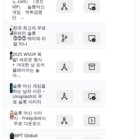
노.com）（코드
información amplia y completa Atención de calidad
VIP） 슬롯머신
Ofrecer consejería en anticoncepción y cuidados
게임 먹튀검증
posteriores al procedimiento. (03476) 436-020 / 427-643
단 ...
administracion@osportuarios.com.ar
한국 최고의 무료
contacto@osportuarios.com.ar
Lun-Vie: 08:00 – 16:00 h.
온라인 슬롯
Alberdi 138 – P.G.S.M
⓻⓻⓻ 재미와 리
얼 머니
2025 WSOP 폭
발! 새로운 형식
+ 거대한 상 포커
플레이어는 놓
아...
슬롯 머신 게임을
하는 남자 사진 –
Unsplash의 무
료 슬롯 이미지
슬롯 머신 이미
지 - Freepik에서
무료 다운로드
WPT Global