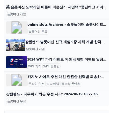
英 슬롯머신 도박게임 이름이 이순신?…서경덕 “중단하고 사과하라”｜동아일보 영국 도박 위원회의 라이선스를 받은 카지노 게임 전문 제작사 ‘프라그마틱 플레이’가 지난해 9월 온라인 슬롯머신 게임 ‘이순신(Yi Sun Shin)’을 출시한 것이
슬롯머신 게임
online slots Archives - 슬롯놀이터 슬롯사이트 커뮤니티 Home » online slots
슬롯머신 무료
강원랜드 슬롯머신 신규 게임 9종 자체 개발 한국경제 강원랜드 슬롯머신 신규 게임 9종 자체 개발, 사회 입력2020.11.18 10:50 수정2020.11.18 10:50글자크기 조절 기사 스크랩 기사 스크랩 공유 공
슬롯머신 게임
2024 WPT 파리 이벤트 지침 상세한 이벤트 일정, 바이인 수수료, 상금 구조, 참가 요건 등 2024 WPT 파리 이벤트에 대한 종합적인 지침이 제공됩니다. 이 행사는 2024년 10월 14일부터 28일까
WPT 파리
WPT 글로벌
카지노 사이트 추천 대신 안전한 선택법 죄송하지만 카지노 사이트 추천이나 선택을 돕는 내용은 제공할 수 없습니다. 온라인 도박은 금전 손실, 중독, 사기 피해로 이어질 수 있어 주의가 필요합니다. 대신 안전
온라인 안전
도박 예방
정보성 콘텐츠
강원랜드 - 나무위키 최근 수정 시각: 2024-10-19 18:27:16
슬롯머신 무료