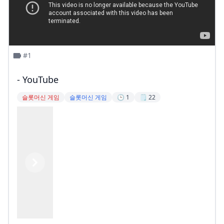
#1
- YouTube
슬롯머신 게임
슬롯머신 게임
🕒 1
🗒️ 22
Previous
Next