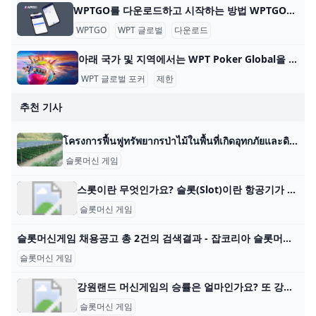
WPTGO를 다운로드하고 시작하는 방법 WPTGO를 다운로드하고 온라인 포커를 시작하는 방법 World Poker Tour와 관련된 온라인 포커 플랫폼인 WPTGO를 시작하는 것은 간단하고 빠릅니다. 다음의 간단한
WPTGO
WPT 글로벌
다운로드
아래 국가 및 지역에서는 WPT Poker Global을 다운로드하고 플레이할 수 없습니다. WPT Global Poker는 100개 이상의 국가에서 플레이어가 접속할 수 있지만 현지 규정에 따른 특정 제한 사항이 있습니다. 아래 국가 및 지역에서 WPT Poker Global을 다운
WPT 글로벌 포커
제한
추천 기사
โครงการฟื้นฟูทรัพยากรป่าไม้ในพื้นที่เกิดอุทกภัยและดินถล่ม อำเภอเมืองอำเภอลับแล และอำเภอท่าปลา จังหวัดอุตรดิตถ์
슬롯머신 게임
스롯이란 무엇인가요? 슬롯(Slot)이란 항공기가 공항에서 이·착륙을 하거나 이동하기 위해 배분된 시간을 의미하며, 해당 시간대 운항을 허가받은 권리라고 할 수 있습니다. 아직 조금
슬롯머신 게임
슬롯머신게임 채용공고 총 2건의 검색결과 - 잡코리아 슬롯머신게임 검색결과 총 2건- 2024 슬롯머신게임 채용정보가 더 알고 싶다면? 기업정보, 취업정보를 No.1 커리어 플랫폼 잡코리아에서 확인해보세요. 1 java 2시설관리
슬롯머신 게임
강원랜드 머신게임의 승률은 얼마인가요? 또 강원랜드는 1회 베팅액이 최소 5원부터 1500원까지 다양한 베팅액수와 비교적 많은 종류의 슬롯머신을 갖추고 있기 때문이라는 분석이다. 이외에도 강원랜드 슬
슬롯머신 게임