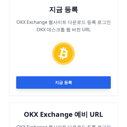
지금 등록
OKX Exchange 웹사이트 다운로드 등록 로그인
OKX 데스크톱 웹 버전 URL
지금 등록
OKX Exchange 예비 URL