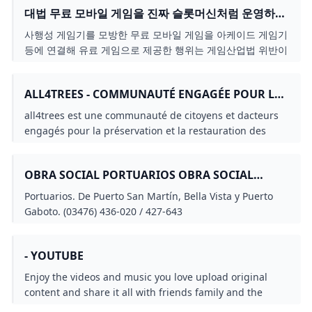
대법 무료 모바일 게임을 진짜 슬롯머신처럼 운영하면
불법 - 경향신문
사행성 게임기를 모방한 무료 모바일 게임을 아케이드 게임기
등에 연결해 유료 게임으로 제공한 행위는 게임산업법 위반이
라는 대법원의 판단이 나왔다. 대법원 1부(주심 오경미 대...
ALL4TREES - COMMUNAUTÉ ENGAGÉE POUR LA
PRÉSERVATION ET LA RESTAURATION DES
all4trees est une communauté de citoyens et dacteurs
FORÊTS
engagés pour la préservation et la restauration des
forêts à travers le monde.
OBRA SOCIAL PORTUARIOS OBRA SOCIAL
PORTUARIOS - DE PGSM SAN LORENZO
Portuarios. De Puerto San Martín, Bella Vista y Puerto
GABOTO
Gaboto. (03476) 436-020 / 427-643
administracion@osportuarios.com.ar
contacto@osportuarios.com.ar
Lun-Vie: 08:00 – 16:00 h.
- YOUTUBE
Alberdi 138 – P.G.S.M En nuestro céntro médico ubicado
en Alberdi 138 de Puerto General San Martín, contamos
Enjoy the videos and music you love upload original
con estos especialistas para cuidar tu salud. Dra. Marta
content and share it all with friends family and the
CarlettiMAR y JUE: 09:00 – 14:00 h Dra. María Alejandra
world on YouTube.