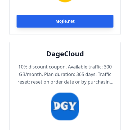
MoJie.net
DageCloud
10% discount coupon. Available traffic: 300
GB/month. Plan duration: 365 days. Traffic
reset: reset on order date or by purchasing
traffic package. Maximum achievable
bandwidth: 1000 Mbps. Node protocol:
Trojan.