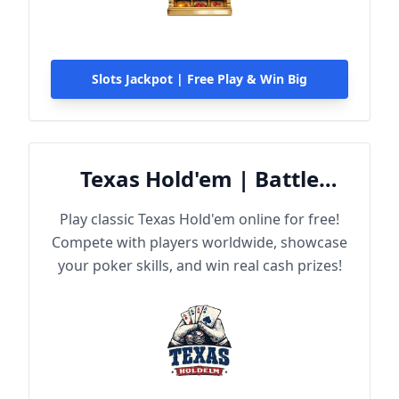
Slots Jackpot | Free Play & Win Big
Texas Hold'em | Battle
Online
Play classic Texas Hold'em online for free!
Compete with players worldwide, showcase
your poker skills, and win real cash prizes!