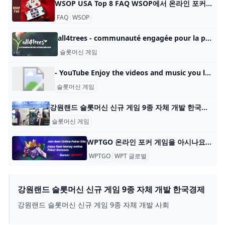
WSOP USA Top 8 FAQ WSOP에서 온라인 포커를 어떻게 플레이합니까? WSOP.com을 통해 미국에서 온라인 포커를 플레이 할 수 있습니다.이 사이트는 네바다, 뉴저지, 미시간 및
FAQ
WSOP
all4trees - communauté engagée pour la préservation et la restauration des forêts all4trees est une communauté de citoyens et d’acteurs engagés pour la préservation et la restauration des forêts à travers le monde. Nos actualités Découvr
슬롯머신 게임
- YouTube Enjoy the videos and music you love, upload original content, and share it all with friends, family, and the world on YouTube.
슬롯머신 게임
강원랜드 슬롯머신 신규 게임 9종 자체 개발 한국경제 강원랜드 슬롯머신 신규 게임 9종 자체 개발, 사회 입력2020.11.18 10:50 수정2020.11.18 10:50글자크기 조절 기사 스크랩 기사 스크랩 공유 공
슬롯머신 게임
WPTGO 온라인 포커 게임을 아시나요? WPTGO(WPT Global)는 World Poker Tour(WPT) 산하에서 운영되는 온라인 포커 플랫폼입니다. 2022년 4월에 출시된 WPT Global은 유명한 WPT 경험을 가상 청중에게 제공하여 전 세
WPTGO
WPT 글로벌
강원랜드 슬롯머신 신규 게임 9종 자체 개발 한국경제
강원랜드 슬롯머신 신규 게임 9종 자체 개발 사회