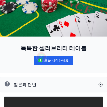
독특한 셀러브리티 테이블
오늘 시작하세요
Notifications
질문과 답변