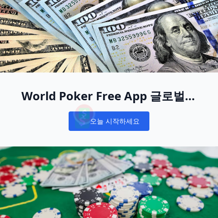
World Poker Free App 글로벌을
당신의 새로운 온라인 포커 홈으로
오늘 시작하세요
만드세요
Notifications