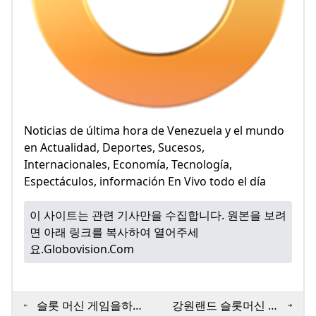
Noticias de última hora de Venezuela y el mundo
en Actualidad, Deportes, Sucesos,
Internacionales, Economía, Tecnología,
Espectáculos, información En Vivo todo el día
이 사이트는 관련 기사만을 수집합니다. 원본을 보려
면 아래 링크를 복사하여 열어주세
요.
Globovision.com
슬롯 머신 게임을하는
강원랜드 슬롯머신 신