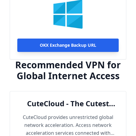
OKX Exchange Backup URL
Recommended VPN for
Global Internet Access
CuteCloud - The Cutest
Cloud
CuteCloud provides unrestricted global
network acceleration. Access network
acceleration services connected with