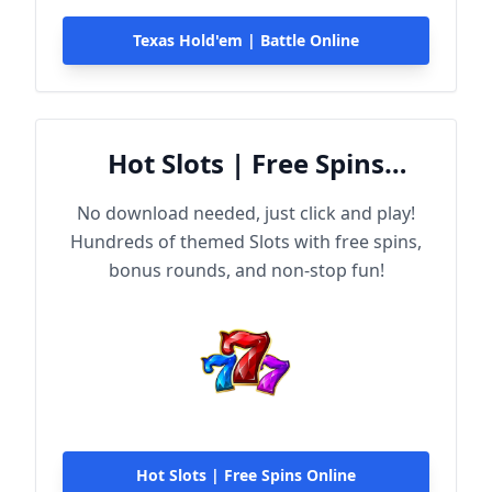
Texas Hold'em | Battle Online
Hot Slots | Free Spins
Online
No download needed, just click and play!
Hundreds of themed Slots with free spins,
bonus rounds, and non-stop fun!
Hot Slots | Free Spins Online