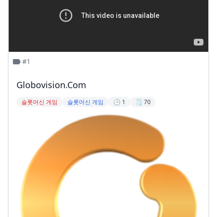
#1
Globovision.com
슬롯머신 게임
슬롯머신 게임
🕒 1
🗒️ 70