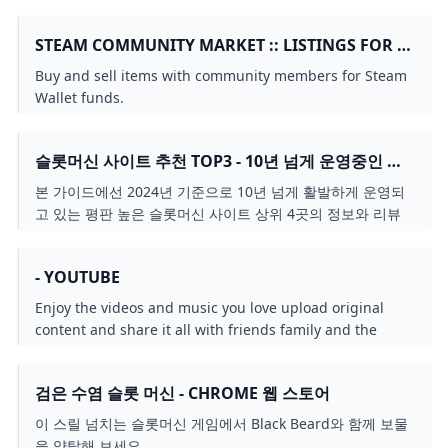
STEAM COMMUNITY MARKET :: LISTINGS FOR
메이저사다리 〔고광렬카지노.컴〕〔코드𝟗𝟗𝟖𝟕〕해
Buy and sell items with community members for Steam
시태그 불법토토 정선슬롯머신 온라인릴게임예
Wallet funds.
시플라자먹튀
슬롯머신 사이트 추천 TOP3 - 10년 넘게 운영중인 평
판 높은 사이트
본 가이드에선 2024년 기준으로 10년 넘게 활발하게 운영되
고 있는 평판 높은 슬롯머신 사이트 상위 4곳의 정보와 리뷰
를 확인하실 수 있습니다.
- YOUTUBE
Enjoy the videos and music you love upload original
content and share it all with friends family and the
world on YouTube.
검은 수염 슬롯 머신 - CHROME 웹 스토어
이 스릴 넘치는 슬롯머신 게임에서 Black Beard와 함께 보물
을 약탈해 보세요.