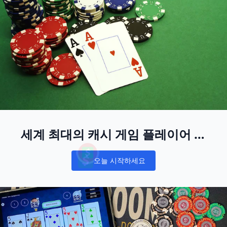
세계 최대의 캐시 게임 플레이어 레
크리에이션 풀에 참여하세요
오늘 시작하세요
Notifications