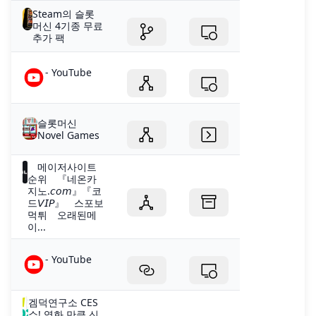
Steam의 슬롯
머신 4기종 무료
추가 팩
- YouTube
슬롯머신
Novel Games
메이저사이트
순위 『네온카
지노.𝘤𝘰𝘮』『코
드𝘝𝘐𝘗』 스포보
먹튀 오래된메
이...
- YouTube
겜덕연구소 CES
쇼! 영화 만큼 신