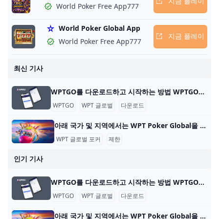
지금 플레이
World Poker Free App777
World Poker Global App
지금 플레이
World Poker Free App777
최신 기사
WPTGO를 다운로드하고 시작하는 방법 WPTGO를 다운로드하고 온라인 포커를 시작하는 방법 World Poker Tour와 관련된 온라인 포커 플랫폼인 WPTGO를 시작하는 것은 간단하고 빠릅니다. 다음의 간단한
WPTGO
WPT 글로벌
다운로드
아래 국가 및 지역에서는 WPT Poker Global을 다운로드하고 플레이할 수 없습니다. WPT Global Poker는 100개 이상의 국가에서 플레이어가 접속할 수 있지만 현지 규정에 따른 특정 제한 사항이 있습니다. 아래 국가 및 지역에서 WPT Poker Global을 다운
WPT 글로벌 포커
제한
인기 기사
WPTGO를 다운로드하고 시작하는 방법 WPTGO를 다운로드하고 온라인 포커를 시작하는 방법 World Poker Tour와 관련된 온라인 포커 플랫폼인 WPTGO를 시작하는 것은 간단하고 빠릅니다. 다음의 간단한
WPTGO
WPT 글로벌
다운로드
아래 국가 및 지역에서는 WPT Poker Global을 다운로드하고 플레이할 수 없습니다. WPT Global Poker는 100개 이상의 국가에서 플레이어가 접속할 수 있지만 현지 규정에 따른 특정 제한 사항이 있습니다. 아래 국가 및 지역에서 WPT Poker Global을 다운