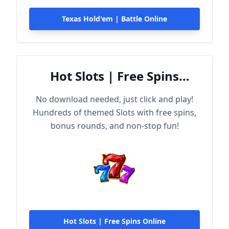
Texas Hold'em | Battle Online
Hot Slots | Free Spins
Online
No download needed, just click and play!
Hundreds of themed Slots with free spins,
bonus rounds, and non-stop fun!
Hot Slots | Free Spins Online