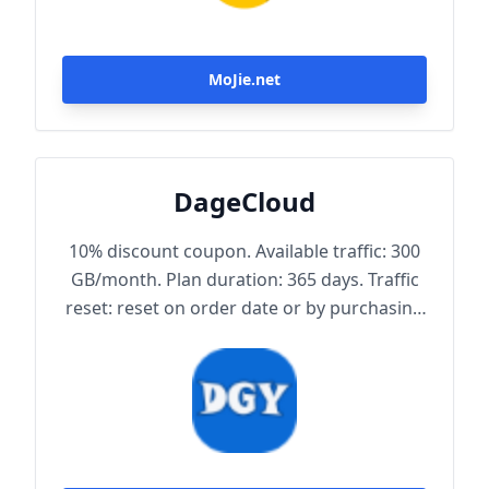
MoJie.net
DageCloud
10% discount coupon. Available traffic: 300
GB/month. Plan duration: 365 days. Traffic
reset: reset on order date or by purchasing
traffic package. Maximum achievable
bandwidth: 1000 Mbps. Node protocol:
Trojan.