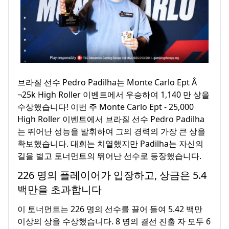
브라질 선수 Pedro Padilha는 Monte Carlo Ept Â
¬25k High Roller 이벤트에서 우승하여 1,140 만 상을
수상했습니다! 이번 주 Monte Carlo Ept - 25,000
High Roller 이벤트에서 브라질 선수 Pedro Padilha
는 뛰어난 성능을 발휘하여 그의 경력의 가장 큰 상을
확보했습니다. 대회는 치열했지만 Padilha는 자신의
길을 벌고 토너먼트의 뛰어난 선수로 등장했습니다.
226 명의 플레이어가 입장하고, 상금은 5.4
백만을 초과합니다
이 토너먼트는 226 명의 선수를 끌어 들여 5.42 백만
이상의 상을 수상했습니다. 8 명의 결선 진출 자 모두 6