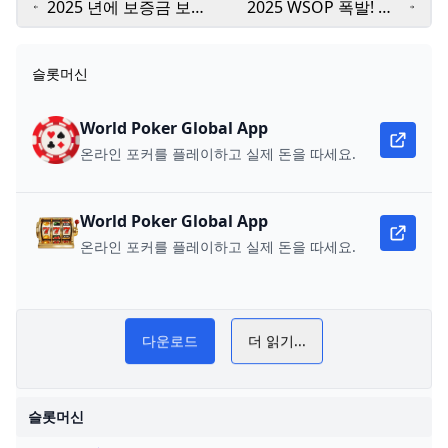
2025 년에 보증금 보너
2025 WSOP 폭발! 새
스 카지노를 차지 : 한
로운 형식 + 거대한 상
푼도 쓰지 않고 플레이
포커 플레이어는 놓아
슬롯머신
하고 승리하십시오.
서는 안됩니다!
World Poker Global App
온라인 포커를 플레이하고 실제 돈을 따세요.
World Poker Global App
온라인 포커를 플레이하고 실제 돈을 따세요.
슬롯, 바카라, 블랙잭을 한꺼번
다운로드
더 읽기...
에 즐겨라! 카지노 게임의 짜릿
함을 느껴보세요!
슬롯머신