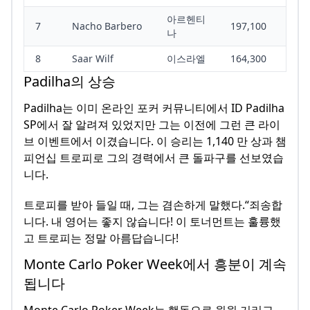
아르헨티
7
Nacho Barbero
197,100
나
8
Saar Wilf
이스라엘
164,300
Padilha의 상승
Padilha는 이미 온라인 포커 커뮤니티에서 ID Padilha
SP에서 잘 알려져 있었지만 그는 이전에 그런 큰 라이
브 이벤트에서 이겼습니다. 이 승리는 1,140 만 상과 챔
피언십 트로피로 그의 경력에서 큰 돌파구를 선보였습
니다.
트로피를 받아 들일 때, 그는 겸손하게 말했다.“죄송합
니다. 내 영어는 좋지 않습니다! 이 토너먼트는 훌륭했
고 트로피는 정말 아름답습니다!
Monte Carlo Poker Week에서 흥분이 계속
됩니다