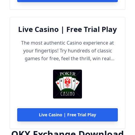
Live Casino | Free Trial Play
The most authentic Casino experience at
your fingertips! Try hundreds of classic
games for free, feel the thrill, win real
rewards!
Live Casino | Free Trial Play
OKX Exchange Download