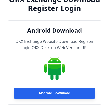
Register Login
Android Download
OKX Exchange Website Download Register
Login OKX Desktop Web Version URL
Android Download