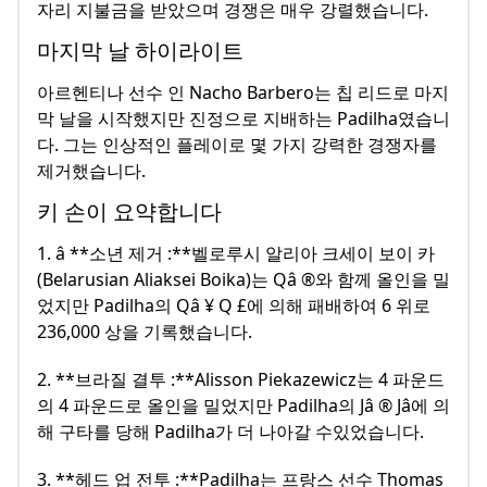
자리 지불금을 받았으며 경쟁은 매우 강렬했습니다.
마지막 날 하이라이트
아르헨티나 선수 인 Nacho Barbero는 칩 리드로 마지
막 날을 시작했지만 진정으로 지배하는 Padilha였습니
다. 그는 인상적인 플레이로 몇 가지 강력한 경쟁자를
제거했습니다.
키 손이 요약합니다
1. â **소년 제거 :**벨로루시 알리아 크세이 보이 카
(Belarusian Aliaksei Boika)는 Qâ ®와 함께 올인을 밀
었지만 Padilha의 Qâ ¥ Q £에 의해 패배하여 6 위로
236,000 상을 기록했습니다.
2. **브라질 결투 :**Alisson Piekazewicz는 4 파운드
의 4 파운드로 올인을 밀었지만 Padilha의 Jâ ® Jâ에 의
해 구타를 당해 Padilha가 더 나아갈 수있었습니다.
3. **헤드 업 전투 :**Padilha는 프랑스 선수 Thomas