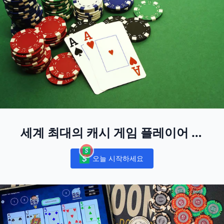
세계 최대의 캐시 게임 플레이어 레
크리에이션 풀에 참여하세요
오늘 시작하세요
Notifications