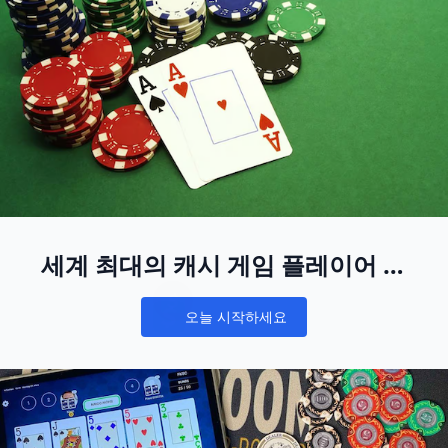
세계 최대의 캐시 게임 플레이어 레
크리에이션 풀에 참여하세요
오늘 시작하세요
Notifications