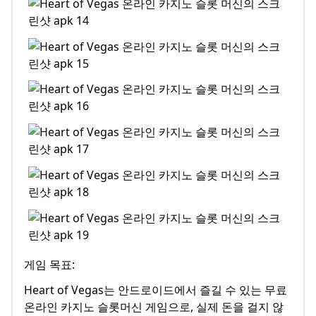
게임 목표:
Heart of Vegas는 안드로이드에서 즐길 수 있는 무료
온라인 카지노 슬롯머신 게임으로, 실제 돈을 걸지 않