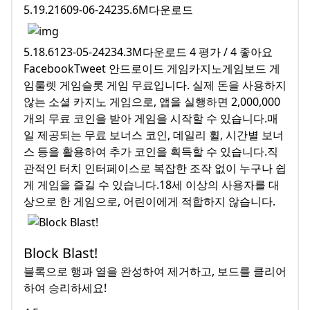
5.19.21609-06-24235.6M다운로드
5.18.6123-05-24234.3M다운로드 4 평가 / 4 좋아요
FacebookTweet 안드로이드 게임카지노게임보드 게
임룰렛 게임슬롯 게임 무료입니다. 실제 돈을 사용하지
않는 소셜 카지노 게임으로, 앱을 실행하면 2,000,000
개의 무료 코인을 받아 게임을 시작할 수 있습니다.매
일 제공되는 무료 보너스 코인, 데일리 휠, 시간별 보너
스 등을 활용하여 추가 코인을 획득할 수 있습니다.직
관적인 터치 인터페이스로 복잡한 조작 없이 누구나 쉽
게 게임을 즐길 수 있습니다.18세 이상의 사용자를 대
상으로 한 게임으로, 어린이에게 적합하지 않습니다.
Block Blast!
블록으로 행과 열을 완성하여 제거하고, 보드를 클리어
하여 승리하세요!