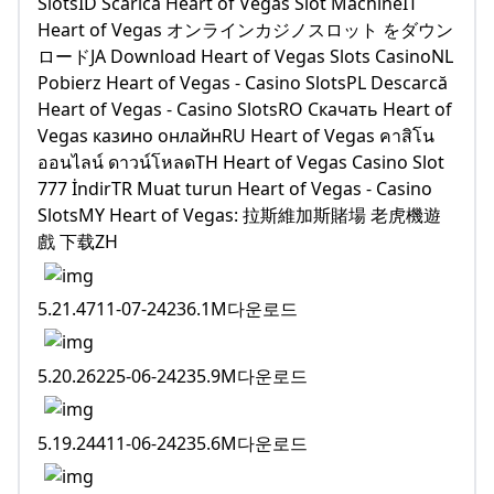
SlotsID Scarica Heart of Vegas Slot MachineIT
Heart of Vegas オンラインカジノスロット をダウン
ロードJA Download Heart of Vegas Slots CasinoNL
Pobierz Heart of Vegas - Casino SlotsPL Descarcă
Heart of Vegas - Casino SlotsRO Скачать Heart of
Vegas казино онлайнRU Heart of Vegas คาสิโน
ออนไลน์ ดาวน์โหลดTH Heart of Vegas Casino Slot
777 İndirTR Muat turun Heart of Vegas - Casino
SlotsMY Heart of Vegas: 拉斯維加斯賭場 老虎機遊
戲 下载ZH
5.21.4711-07-24236.1M다운로드
5.20.26225-06-24235.9M다운로드
5.19.24411-06-24235.6M다운로드