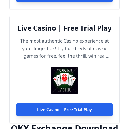
Live Casino | Free Trial Play
The most authentic Casino experience at
your fingertips! Try hundreds of classic
games for free, feel the thrill, win real
rewards!
Live Casino | Free Trial Play
OKX Exchange Download