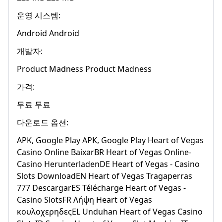
운영 시스템:
Android Android
개발자:
Product Madness Product Madness
가격:
무료 무료
다운로드 옵션:
APK, Google Play APK, Google Play Heart of Vegas
Casino Online BaixarBR Heart of Vegas Online-
Casino HerunterladenDE Heart of Vegas - Casino
Slots DownloadEN Heart of Vegas Tragaperras
777 DescargarES Télécharge Heart of Vegas -
Casino SlotsFR Λήψη Heart of Vegas
κουλοχερηδεςEL Unduhan Heart of Vegas Casino