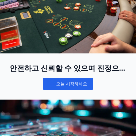
안전하고 신뢰할 수 있으며 진정으로
재미있는 경험
오늘 시작하세요
Notifications