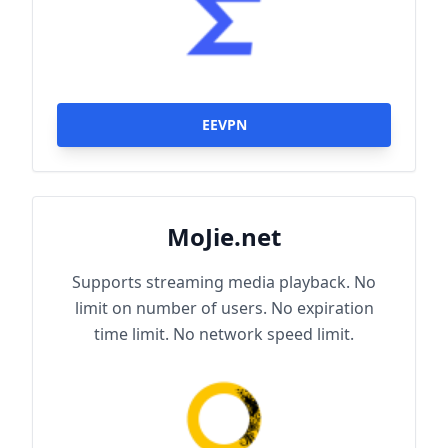
EEVPN
MoJie.net
Supports streaming media playback. No
limit on number of users. No expiration
time limit. No network speed limit.