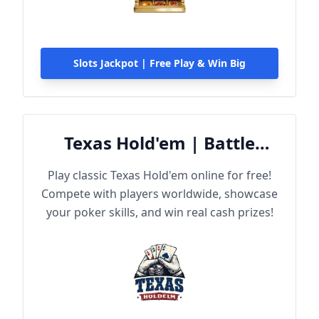
Slots Jackpot | Free Play & Win Big
Texas Hold'em | Battle
Online
Play classic Texas Hold'em online for free!
Compete with players worldwide, showcase
your poker skills, and win real cash prizes!