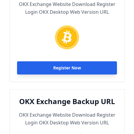
OKX Exchange Website Download Register
Login OKX Desktop Web Version URL
Register Now
OKX Exchange Backup URL
OKX Exchange Website Download Register
Login OKX Desktop Web Version URL