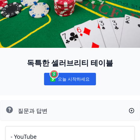
독특한 셀러브리티 테이블
오늘 시작하세요
Notifications
질문과 답변
- YouTube