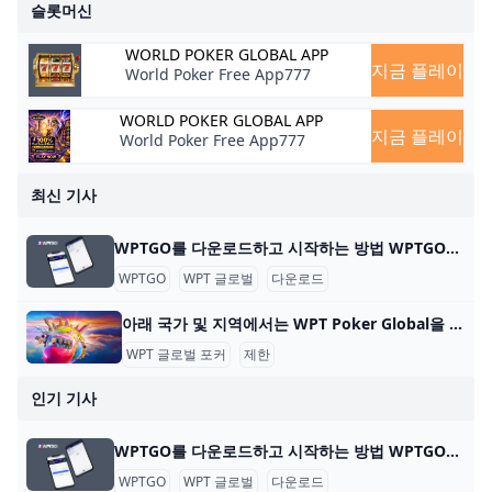
슬롯머신
WORLD POKER GLOBAL APP
지금 플레이
World Poker Free App777
WORLD POKER GLOBAL APP
지금 플레이
World Poker Free App777
최신 기사
WPTGO를 다운로드하고 시작하는 방법 WPTGO를 다운로드하고 온라인 포커를 시작하는 방법 World Poker Tour와 관련된 온라인 포커 플랫폼인 WPTGO를 시작하는 것은 간단하고 빠릅니다. 다음의 간단한
WPTGO
WPT 글로벌
다운로드
아래 국가 및 지역에서는 WPT Poker Global을 다운로드하고 플레이할 수 없습니다. WPT Global Poker는 100개 이상의 국가에서 플레이어가 접속할 수 있지만 현지 규정에 따른 특정 제한 사항이 있습니다. 아래 국가 및 지역에서 WPT Poker Global을 다운
WPT 글로벌 포커
제한
인기 기사
WPTGO를 다운로드하고 시작하는 방법 WPTGO를 다운로드하고 온라인 포커를 시작하는 방법 World Poker Tour와 관련된 온라인 포커 플랫폼인 WPTGO를 시작하는 것은 간단하고 빠릅니다. 다음의 간단한
WPTGO
WPT 글로벌
다운로드