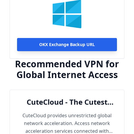
OKX Exchange Backup URL
Recommended VPN for
Global Internet Access
CuteCloud - The Cutest
Cloud
CuteCloud provides unrestricted global
network acceleration. Access network
acceleration services connected with