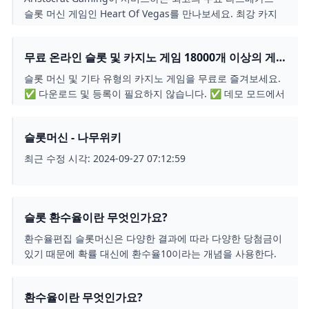
슬롯 머신 게임인 Heart Of Vegas를 만나보세요. 최강 카지
노 게임 슬롯 머신에서 사용 가능한 2000000 무료 코인을 드
립니다! ***무료 슬롯 머신을 즐겨보세요! 카지노 플로어에서
무료 온라인 슬롯 및 카지노 게임 18000개 이상의 게
온라인 슬롯 머신…
임을 즐겨보세요
슬롯 머신 및 기타 유형의 카지노 게임을 무료로 즐겨보세요.
✅ 다운로드 및 등록이 필요하지 않습니다. ✅ 데모 모드에서
리스크 없이 플레이 해보세요.
슬롯머신 - 나무위키
최근 수정 시각: 2024-09-27 07:12:59
슬롯 환수율이란 무엇인가요?
환수율편집 슬롯머신은 다양한 결과에 따라 다양한 당첨금이
있기 때문에 확률 대신에 환수율10이라는 개념을 사용한다.
환수율은 각 경우에 대한 당첨확률에 당첨액을 각각 곱하고
이를 모두 더한 다음 1회당 크레딧 비용으로 나눈 값이다.27
환수율이란 무엇인가요?
Sept 2024