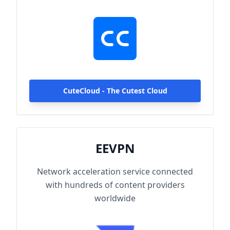
hundreds of content providers worldwide.
With up to 2000Mbps single-line access
capacity and 1000+ high-speed servers
globally, enjoy fast and stable connections
anytime, anywhere.
CuteCloud - The Cutest Cloud
EEVPN
Network acceleration service connected
with hundreds of content providers
worldwide