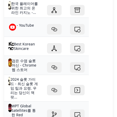
한국 플레이어를
위한 최고의 온
라인 카지노 -...
- YouTube
Best Korean
Skincare
검은 수염 슬롯
머신 - Chrome
웹 스토어
2024 슬롯 가이
드 - 최신 슬롯 게
임 팁과 요령. 우
리는 당신이 잭
팟...
WPT Global
Satellites를 통
한 Red