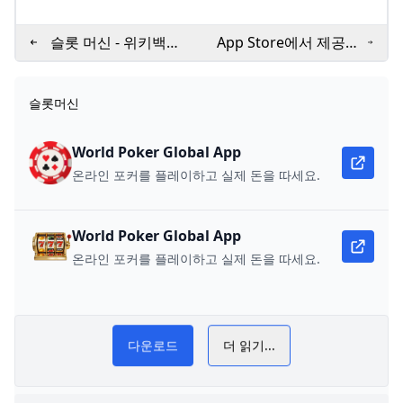
슬롯 머신 - 위키백과
‎App Store에서 제공하
우리 모두의 백과사전
는 Heart of Vegas -
슬롯 머신 게임 777
슬롯머신
World Poker Global App
온라인 포커를 플레이하고 실제 돈을 따세요.
World Poker Global App
온라인 포커를 플레이하고 실제 돈을 따세요.
꺼번
다운로드
더 읽기...
짜릿