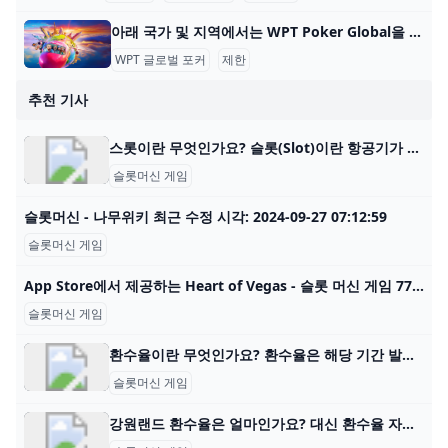
아래 국가 및 지역에서는 WPT Poker Global을 다운로드하고 플레이할 수 없습니다. WPT Global Poker는 100개 이상의 국가에서 플레이어가 접속할 수 있지만 현지 규정에 따른 특정 제한 사항이 있습니다. 아래 국가 및 지역에서 WPT Poker Global을 다운
WPT 글로벌 포커
제한
추천 기사
스롯이란 무엇인가요? 슬롯(Slot)이란 항공기가 공항에서 이·착륙을 하거나 이동하기 위해 배분된 시간을 의미하며, 해당 시간대 운항을 허가받은 권리라고 할 수 있습니다. 아직 조금
슬롯머신 게임
슬롯머신 - 나무위키 최근 수정 시각: 2024-09-27 07:12:59
슬롯머신 게임
‎App Store에서 제공하는 Heart of Vegas - 슬롯 머신 게임 777 Aristocrat Gaming이 서비스하는 최고의 무료 라스베가스 슬롯 머신 게임인 Heart Of Vegas를 만나보세요. 최강 카지노 게임 슬롯 머신에서 사용 가능한 2,000,000 무료 코인을 드립
슬롯머신 게임
환수율이란 무엇인가요? 환수율은 해당 기간 발행액 대비 환수액의 비율로, 화폐 환수율이 높다는 것은 화폐가 시중에서 활발하게 유통되고 있다는 것을 의미한다. 5만원권 환수율은 코로나19
슬롯머신 게임
강원랜드 환수율은 얼마인가요? 대신 환수율 자체는 조정이 가능하며 특히 강원랜드의 경우는 환수율이 8092%로 아주 짜다. 100원을 걸 때마다 무조건 820원씩 잃는 수준.27 Sept 2024