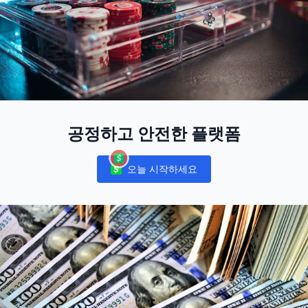
공정하고 안전한 플랫폼
오늘 시작하세요
Notifications