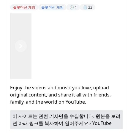
슬롯머신 게임
슬롯머신 게임
🕒 1
🗒️ 22
Previous
Next
Enjoy the videos and music you love, upload
original content, and share it all with friends,
family, and the world on YouTube.
이 사이트는 관련 기사만을 수집합니다. 원본을 보려
면 아래 링크를 복사하여 열어주세요.
- YouTube