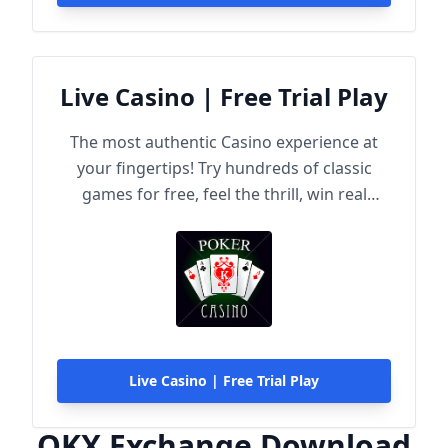
Live Casino | Free Trial Play
The most authentic Casino experience at
your fingertips! Try hundreds of classic
games for free, feel the thrill, win real
rewards!
Live Casino | Free Trial Play
OKX Exchange Download