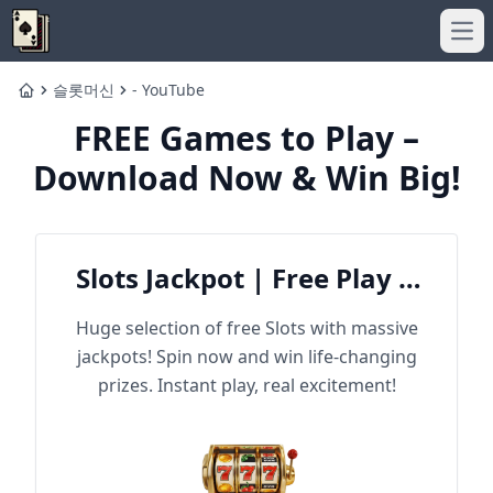
Ope
슬롯머신
- YouTube
Home
FREE Games to Play –
Download Now & Win Big!
Slots Jackpot | Free Play &
Win Big
Huge selection of free Slots with massive
jackpots! Spin now and win life-changing
prizes. Instant play, real excitement!