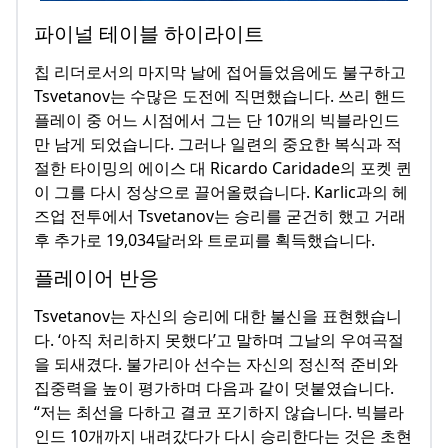
파이널 테이블 하이라이트
칩 리더로서의 마지막 날에 접어들었음에도 불구하고
Tsvetanov는 수많은 도전에 직면했습니다. 쓰리 핸드
플레이 중 어느 시점에서 그는 단 10개의 빅블라인드
만 남게 되었습니다. 그러나 일련의 중요한 복식과 적
절한 타이밍의 에이스 대 Ricardo Caridade의 포켓 퀸
이 그를 다시 정상으로 끌어올렸습니다. Karlic과의 헤
즈업 전투에서 Tsvetanov는 승리를 굳건히 했고 거래
후 추가로 19,034달러와 트로피를 획득했습니다.
플레이어 반응
Tsvetanov는 자신의 승리에 대한 불신을 표현했습니
다. ‘아직 처리하지 못했다’고 말하며 그날의 우여곡절
을 되새겼다. 불가리아 선수는 자신의 정신적 준비와
집중력을 높이 평가하며 다음과 같이 덧붙였습니다.
“저는 최선을 다하고 결코 포기하지 않습니다. 빅블라
인드 10개까지 내려갔다가 다시 승리한다는 것은 초현