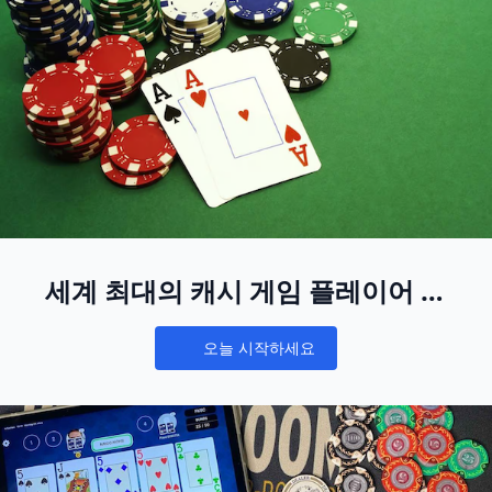
세계 최대의 캐시 게임 플레이어 레
크리에이션 풀에 참여하세요
오늘 시작하세요
Notifications