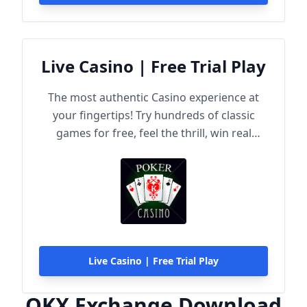
Live Casino | Free Trial Play
The most authentic Casino experience at
your fingertips! Try hundreds of classic
games for free, feel the thrill, win real
rewards!
Live Casino | Free Trial Play
OKX Exchange Download