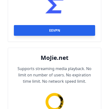
EEVPN
MoJie.net
Supports streaming media playback. No
limit on number of users. No expiration
time limit. No network speed limit.