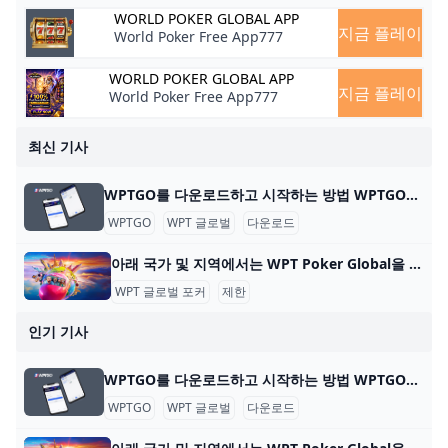
WORLD POKER GLOBAL APP
지금 플레이
World Poker Free App777
WORLD POKER GLOBAL APP
지금 플레이
World Poker Free App777
최신 기사
WPTGO를 다운로드하고 시작하는 방법 WPTGO를 다운로드하고 온라인 포커를 시작하는 방법 World Poker Tour와 관련된 온라인 포커 플랫폼인 WPTGO를 시작하는 것은 간단하고 빠릅니다. 다음의 간단한
WPTGO
WPT 글로벌
다운로드
아래 국가 및 지역에서는 WPT Poker Global을 다운로드하고 플레이할 수 없습니다. WPT Global Poker는 100개 이상의 국가에서 플레이어가 접속할 수 있지만 현지 규정에 따른 특정 제한 사항이 있습니다. 아래 국가 및 지역에서 WPT Poker Global을 다운
WPT 글로벌 포커
제한
인기 기사
WPTGO를 다운로드하고 시작하는 방법 WPTGO를 다운로드하고 온라인 포커를 시작하는 방법 World Poker Tour와 관련된 온라인 포커 플랫폼인 WPTGO를 시작하는 것은 간단하고 빠릅니다. 다음의 간단한
WPTGO
WPT 글로벌
다운로드