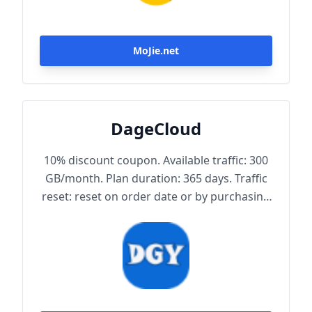
MoJie.net
DageCloud
10% discount coupon. Available traffic: 300
GB/month. Plan duration: 365 days. Traffic
reset: reset on order date or by purchasing
traffic package. Maximum achievable
bandwidth: 1000 Mbps. Node protocol:
Trojan.