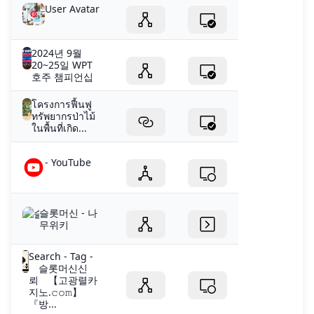
User Avatar
2024년 9월
20~25일 WPT
호주 챔피언십
โครงการฟื้นฟู
ทรัพยากรป่าไม้
ในพื้นที่เกิด...
- YouTube
슬롯머신 - 나
무위키
Search - Tag -
슬롯머신신
뢰 【고광렬카
지노.𝚌𝚘𝚖】
『방...