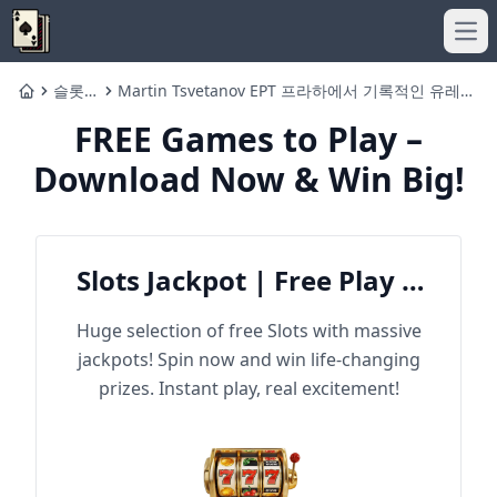
Ope
슬롯머
Martin Tsvetanov EPT 프라하에서 기록적인 유레카
Home
신
메인 이벤트 우승
FREE Games to Play –
Download Now & Win Big!
Slots Jackpot | Free Play &
Win Big
Huge selection of free Slots with massive
jackpots! Spin now and win life-changing
prizes. Instant play, real excitement!