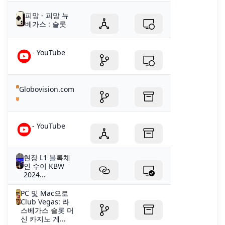
피망 - 피망 뉴
베가스 : 슬롯
- YouTube
Globovision.com
- YouTube
현장 L1 블록체
인 수이 KBW
2024...
PC 및 Mac으로
Club Vegas: 라
스베가스 슬롯 머
신 카지노 게...