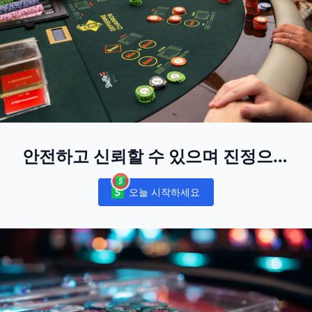
안전하고 신뢰할 수 있으며 진정으로
재미있는 경험
오늘 시작하세요
Notifications