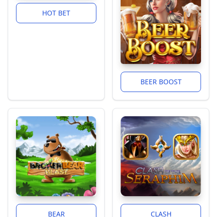
HOT BET
BEER BOOST
BEAR
CLASH