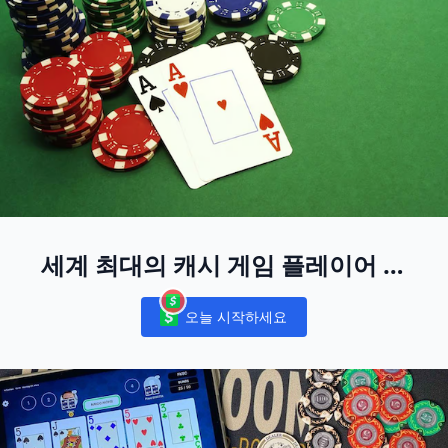
세계 최대의 캐시 게임 플레이어 레
크리에이션 풀에 참여하세요
오늘 시작하세요
Notifications