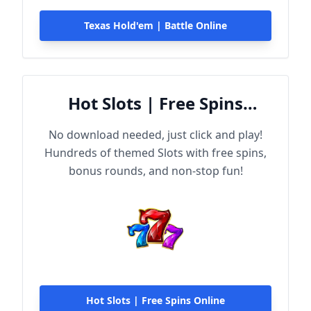
Texas Hold'em | Battle Online
Hot Slots | Free Spins
Online
No download needed, just click and play!
Hundreds of themed Slots with free spins,
bonus rounds, and non-stop fun!
Hot Slots | Free Spins Online