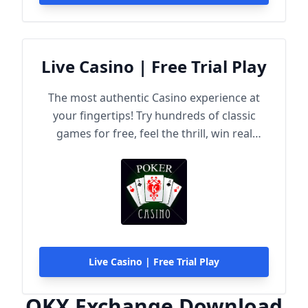
Live Casino | Free Trial Play
The most authentic Casino experience at
your fingertips! Try hundreds of classic
games for free, feel the thrill, win real
rewards!
Live Casino | Free Trial Play
OKX Exchange Download