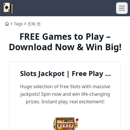
Ope
Tags
진짜 돈
Home
FREE Games to Play –
Download Now & Win Big!
Slots Jackpot | Free Play &
Win Big
Huge selection of free Slots with massive
jackpots! Spin now and win life-changing
prizes. Instant play, real excitement!