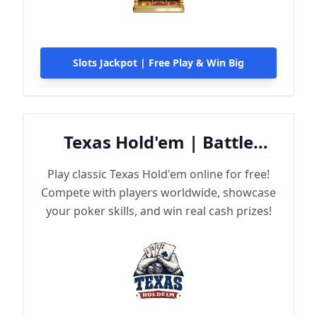
Slots Jackpot | Free Play & Win Big
Texas Hold'em | Battle
Online
Play classic Texas Hold'em online for free!
Compete with players worldwide, showcase
your poker skills, and win real cash prizes!