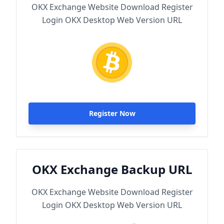
OKX Exchange Website Download Register
Login OKX Desktop Web Version URL
Register Now
OKX Exchange Backup URL
OKX Exchange Website Download Register
Login OKX Desktop Web Version URL