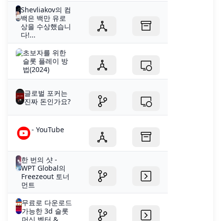
Shevliakov의 컴
백은 백만 유로
상을 수상했습니
다!...
초보자를 위한
슬롯 플레이 방
법(2024)
글로벌 포커는
진짜 돈인가요?
- YouTube
한 번의 샷 -
WPT Global의
Freezeout 토너
먼트
무료로 다운로드
가능한 3d 슬롯
머신 벡터 &...