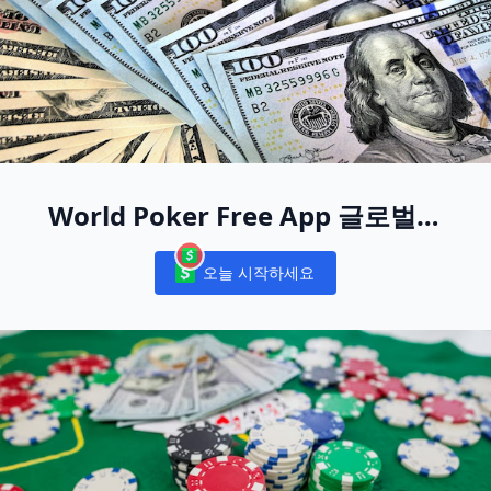
World Poker Free App 글로벌을
당신의 새로운 온라인 포커 홈으로
오늘 시작하세요
만드세요
Notifications