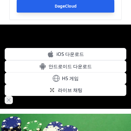
DageCloud
iOS 다운로드
안드로이드 다운로드
H5 게임
라이브 채팅
Close banner