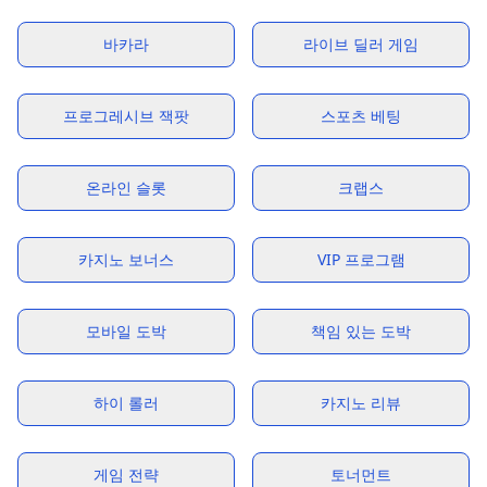
바카라
라이브 딜러 게임
프로그레시브 잭팟
스포츠 베팅
온라인 슬롯
크랩스
카지노 보너스
VIP 프로그램
모바일 도박
책임 있는 도박
하이 롤러
카지노 리뷰
게임 전략
토너먼트