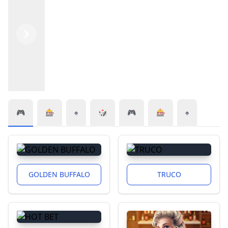
Previous
Next
🎮
🎰
♠️
🎲
🎮
🎰
♠️
GOLDEN BUFFALO
TRUCO