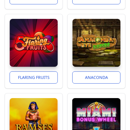
FLARING FRUITS
ANACONDA