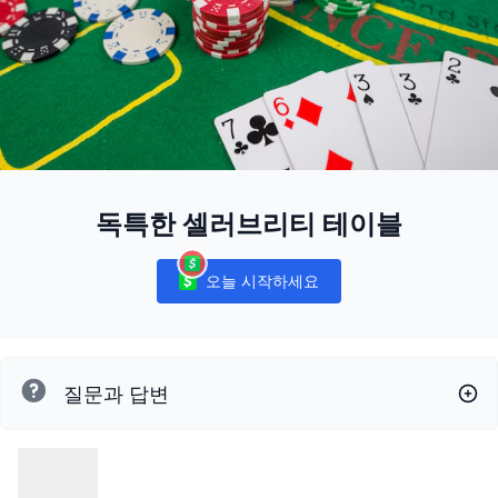
독특한 셀러브리티 테이블
오늘 시작하세요
Notifications
질문과 답변