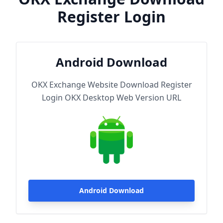
Register Login
Android Download
OKX Exchange Website Download Register
Login OKX Desktop Web Version URL
Android Download