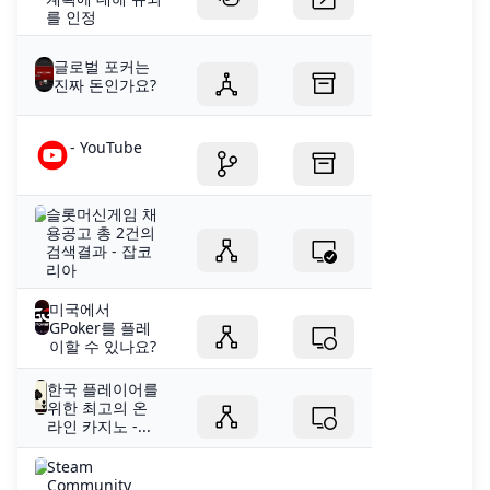
를 인정
글로벌 포커는
진짜 돈인가요?
- YouTube
슬롯머신게임 채
용공고 총 2건의
검색결과 - 잡코
리아
미국에서
GPoker를 플레
이할 수 있나요?
한국 플레이어를
위한 최고의 온
라인 카지노 -...
Steam
Community