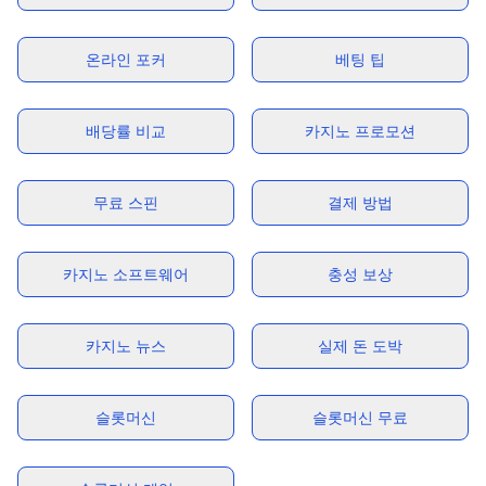
온라인 포커
베팅 팁
배당률 비교
카지노 프로모션
무료 스핀
결제 방법
카지노 소프트웨어
충성 보상
카지노 뉴스
실제 돈 도박
슬롯머신
슬롯머신 무료