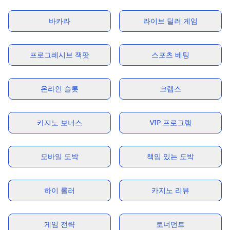
바카라
라이브 딜러 게임
프로그레시브 잭팟
스포츠 베팅
온라인 슬롯
크랩스
카지노 보너스
VIP 프로그램
모바일 도박
책임 있는 도박
하이 롤러
카지노 리뷰
게임 전략
토너먼트