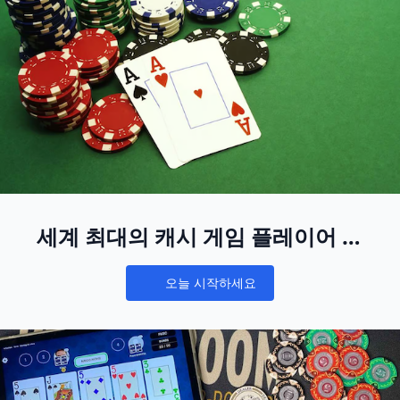
세계 최대의 캐시 게임 플레이어 레
크리에이션 풀에 참여하세요
오늘 시작하세요
Notifications