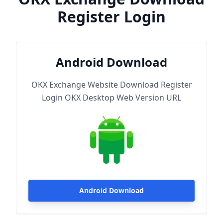
Register Login
Android Download
OKX Exchange Website Download Register
Login OKX Desktop Web Version URL
Android Download