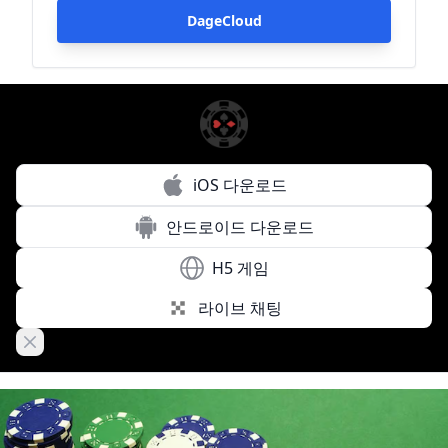
DageCloud
iOS 다운로드
안드로이드 다운로드
H5 게임
라이브 채팅
Close banner