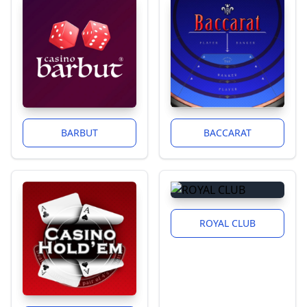
BARBUT
BACCARAT
ROYAL CLUB