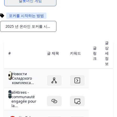
슬롯머신 게임
포커를 시작하는 방법
2025 년 온라인 포커를 시작하는 방법 : 초보자 가이드
Notifications
글
글
상
#
글 제목
키워드
링
세
크
정
보
Новости
Складского
комплекса...
all4trees -
communauté
engagée pour
la...