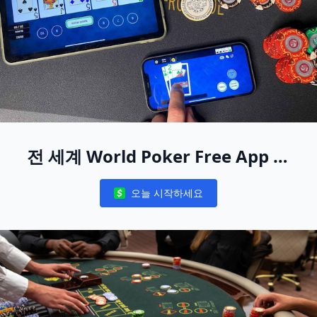
전 세계 World Poker Free App 라
이브 이벤트에 참가할 기회를 잡으세
오늘 시작하세요
요
Notifications