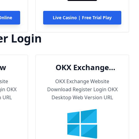
Online
Live Casino | Free Trial Play
r Login
ow
OKX Exchange
Backup URL
ite
OKX Exchange Website
gin OKX
Download Register Login OKX
n URL
Desktop Web Version URL