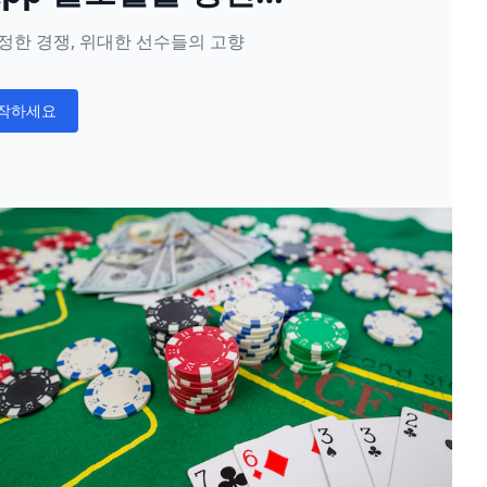
커 홈으로 만드세요
정한 경쟁, 위대한 선수들의 고향
시작하세요
ns