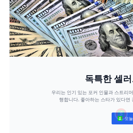
독특한 셀러
우리는 인기 있는 포커 인물과 스트리머
행합니다. 좋아하는 스타가 있다면 
오늘
Notifica