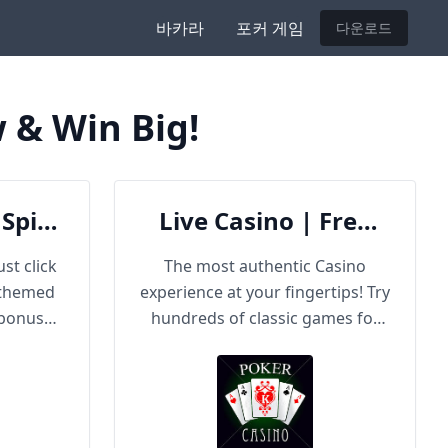
바카라
포커 게임
다운로드
 & Win Big!
 Spins
Live Casino | Free
Trial Play
st click
The most authentic Casino
 themed
experience at your fingertips! Try
 bonus
hundreds of classic games for
 fun!
free, feel the thrill, win real
rewards!