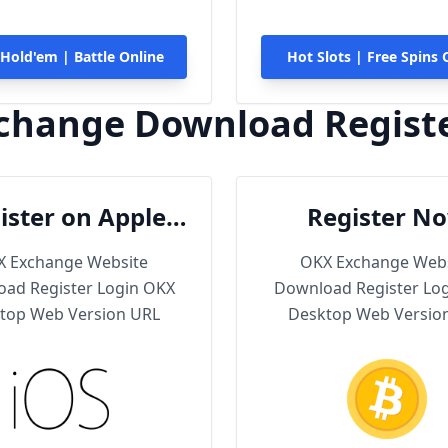
 Hold'em | Battle Online
Hot Slots | Free Spins 
change Download Registe
ister on Apple
Register N
App Store
X Exchange Website
OKX Exchange Webs
ad Register Login OKX
Download Register Lo
top Web Version URL
Desktop Web Versio