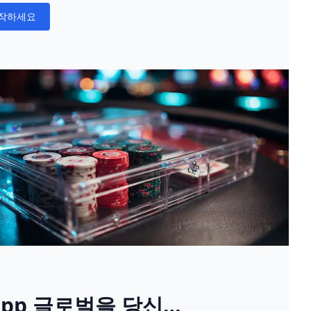
시작하세요
ns
e App 글로벌을 당신의